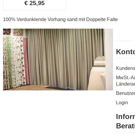
€ 25,95
100% Verdunklende Vorhang sand mit Doppelte Falte
Kont
Kundens
MwSt.-A
Ländera
Benutzer
Login
Infor
Bera