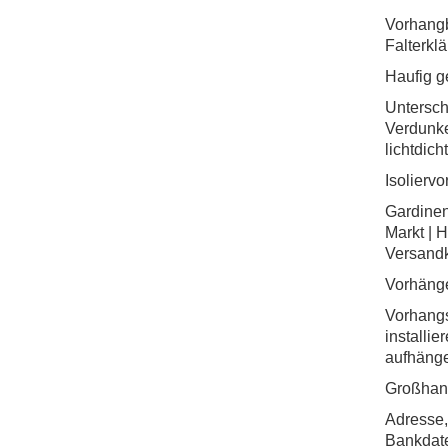
Vorhang
Falterkl
Haufig g
Untersch
Verdunk
lichtdic
Isolierv
Gardinen
Markt | H
Versand
Vorhäng
Vorhang
installie
aufhäng
Großhand
Adresse,
Bankdate